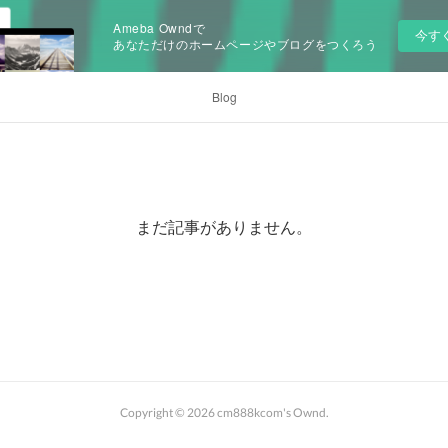
Ameba Owndで
今す
あなただけのホームページやブログをつくろう
Blog
まだ記事がありません。
Copyright ©
2026
cm888kcom's Ownd
.